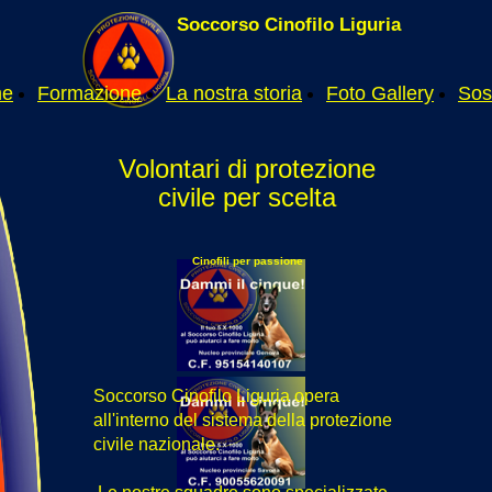
Soccorso Cinofilo Liguria
me
Formazione
La nostra storia
Foto Gallery
Sost
Volontari di protezione
civile per scelta
Cinofili per passione
Soccorso Cinofilo Liguria opera
all'interno del sistema della protezione
civile nazionale.